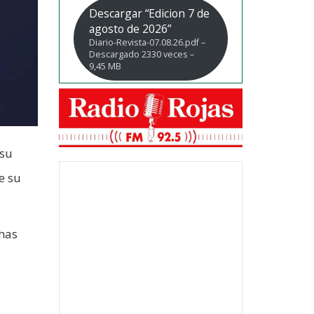
Descargar “Edicion 7 de
agosto de 2026”
Diario-Revista-07.08.26.pdf –
Descargado 2330 veces –
9,45 MB
 su
e su
chas