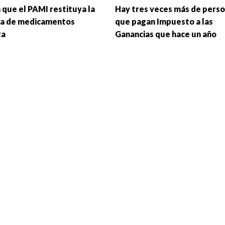
 que el PAMI restituya la
Hay tres veces más de pers
a de medicamentos
que pagan Impuesto a las
ta
Ganancias que hace un año