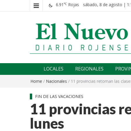
6.91
Rojas
sábado, 8 de agosto | 1:
℃
El nuevo rojense
Diario El Nuevo Rojense
LOCALES
REGIONALES
PROVI
Home
/
Nacionales
/
11 provincias retoman las clase
FIN DE LAS VACACIONES
11 provincias r
lunes